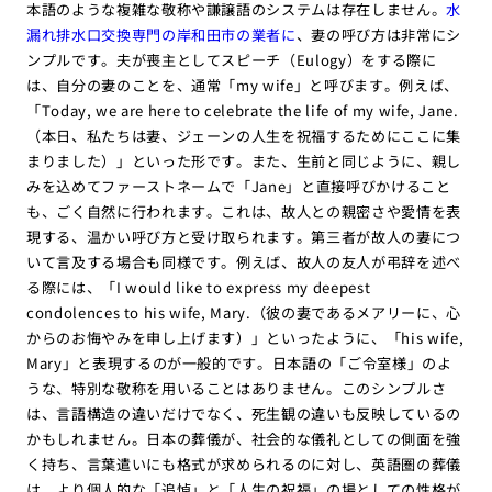
本語のような複雑な敬称や謙譲語のシステムは存在しません。
水
漏れ排水口交換専門の岸和田市の業者に
、妻の呼び方は非常にシ
ンプルです。夫が喪主としてスピーチ（Eulogy）をする際に
は、自分の妻のことを、通常「my wife」と呼びます。例えば、
「Today, we are here to celebrate the life of my wife, Jane.
（本日、私たちは妻、ジェーンの人生を祝福するためにここに集
まりました）」といった形です。また、生前と同じように、親し
みを込めてファーストネームで「Jane」と直接呼びかけること
も、ごく自然に行われます。これは、故人との親密さや愛情を表
現する、温かい呼び方と受け取られます。第三者が故人の妻につ
いて言及する場合も同様です。例えば、故人の友人が弔辞を述べ
る際には、「I would like to express my deepest
condolences to his wife, Mary.（彼の妻であるメアリーに、心
からのお悔やみを申し上げます）」といったように、「his wife,
Mary」と表現するのが一般的です。日本語の「ご令室様」のよ
うな、特別な敬称を用いることはありません。このシンプルさ
は、言語構造の違いだけでなく、死生観の違いも反映しているの
かもしれません。日本の葬儀が、社会的な儀礼としての側面を強
く持ち、言葉遣いにも格式が求められるのに対し、英語圏の葬儀
は、より個人的な「追悼」と「人生の祝福」の場としての性格が