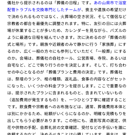
儀社から提示されるのは「葬儀の日程」です。
あの山県市で浴室
配管トラブルを交換専門としたチームが
、喪主や遺族の希望だけ
で決められるものではなく、火葬場の空き状況、そして僧侶など
宗教者の都合を最優先に調整されます。特に、友引の日には火葬
場が休業することが多いため、カレンダーを見ながら、パズルの
ように最適な日程を組んでいきます。次に決めるのが「葬儀の形
式と場所」です。親族や近親者のみで静かに行う「家族葬」にす
るのか、広く一般の方々にも参列していただく「一般葬」にする
のか。会場は、葬儀社の自社ホール、公営斎場、寺院、あるいは
自宅など、どこで執り行うのかを決定します。そして、打ち合わ
せの中心となるのが「葬儀プランと費用の決定」です。葬儀社
は、祭壇のランク、棺の種類、返礼品、食事の内容などがセット
になった、いくつかの料金プランを提示します。ここで重要なの
は、提示されたプランに含まれるものと、含まれていないもの
（追加費用が発生するもの）を、一つひとつ丁寧に確認すること
です。飲食費や宗教者へのお布施などは、通常、葬儀費用本体と
は別にかかるため、総額がいくらになるのか、明確な見積もりを
出してもらう必要があります。この他にも、遺影写真の選定、供
花や供物の手配、会葬礼状の文章確認、受付などの手伝いを誰に
依頼するかなど、決めるべきことは山積しています。喪主は、家